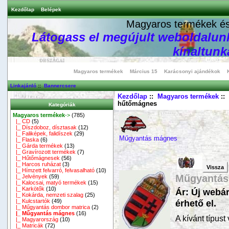
Kezdőlap
Belépek
Magyaros termékek és 
Látogass el megújult weboldalunk
kínaltunka
Magyaros termékek
Március 15
Karácsonyi ajándékok
Linkajánló
::
Bannercsere
Kezdőlap
::
Magyaros termékek
::
hűtőmágnes
Kategóriák
Magyaros termékek
->
(785)
|_ CD
(5)
|_ Díszdoboz, dísztasak
(12)
|_ Faliképek, falidíszek
(29)
Műgyantás mágnes
|_ Flaska
(6)
|_ Gárda termékek
(13)
|_ Gravírozott termékek
(7)
|_ Hűtőmágnesek
(56)
|_ Harcos ruházat
(3)
Vissza
|_ Hímzett felvarró, felvasalható
(10)
Műgyantás
|_ Jelvények
(59)
|_ Kalocsai, matyó termékek
(15)
|_ Karkötők
(10)
Ár: Új webá
|_ Kokárda, nemzeti szalag
(25)
|_ Kulcstartók
(49)
érhető el.
|_ Műgyantás dombor matrica
(2)
|_ Műgyantás mágnes
(16)
A kívánt típust
|_ Magyarország
(10)
|_ Matricák
(72)