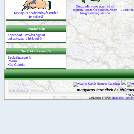
Öntapadó autós papír külső
matrica, koszorús címeres Nagy-
Arany sz
Mondja el a véleményét erről a
Magyarország alapon
termékről!
Információk
Kapcsolat - Vevőszolgálat
Leiratkozás a hírlevélről
További Információk
Szolgáltatásaink
Rólunk
Kép Galéria
magyaros termékek és térképek
* Az Ö
Copyright © 2026
Magyaros terméke