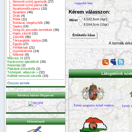
|_ Nemzeti színű gyertyák
(27)
nagyobb kép
|_ Nemzeti színű párna
(4)
|_ Nyakkendőcsipesz
(10)
Kérem válasszon:
|_ Nyaklánc
(46)
|_ Órák
(4)
5,5X2,5cm (4gr)
|_ Pólók
(11)
Méret
|_ Ruházat, kiegészítők
(38)
8,5X4,5cm (10gr)
|_ Sapka
(14)
|_ Üveg és porcelán termékek
(36)
|_ Hajós zászló
(11)
Értékelés írása
|_ Zászlók
(96)
|_ Társasjáték, kártya
(18)
A termék érke
|_ Egyéb
(27)
|_ Férfiaknak
(21)
|_ Gyerekeknek
(14)
|_ Nőknek
(9)
Március 15
(27)
Karácsonyi ajándékok
(26)
Képeslap
(2)
Plakátok,könyöklők
(2)
Térképek, atlaszok->
(32)
Látogatóink ezeke
Külföldi nemzeti zászlók
(10)
Összes termék
Kérdezz bátran Skype-on
Fehér angyalos külső matrica
Fehér 
Vélemények