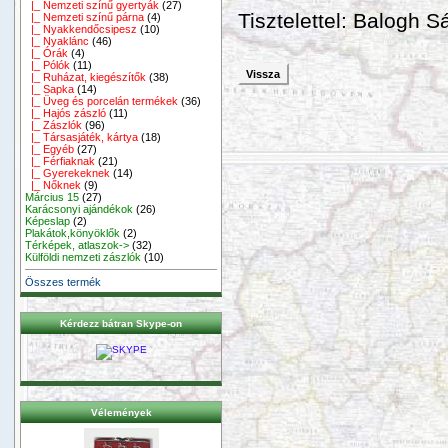
|_ Nemzeti színű gyertyák
(27)
Tisztelettel: Balogh 
|_ Nemzeti színű párna
(4)
|_ Nyakkendőcsipesz
(10)
|_ Nyaklánc
(46)
|_ Órák
(4)
|_ Pólók
(11)
Vissza
|_ Ruházat, kiegészítők
(38)
|_ Sapka
(14)
|_ Üveg és porcelán termékek
(36)
|_ Hajós zászló
(11)
|_ Zászlók
(96)
|_ Társasjáték, kártya
(18)
|_ Egyéb
(27)
|_ Férfiaknak
(21)
|_ Gyerekeknek
(14)
|_ Nőknek
(9)
Március 15
(27)
Karácsonyi ajándékok
(26)
Képeslap
(2)
Plakátok,könyöklők
(2)
Térképek, atlaszok->
(32)
Külföldi nemzeti zászlók
(10)
Összes termék
Kérdezz bátran Skype-on
Vélemények