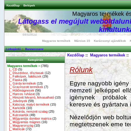
Kezdőlap
Belépek
Magyaros termékek és 
Látogass el megújult weboldalunk
kínaltunka
Magyaros termékek
Március 15
Karácsonyi ajándékok
Linkajánló
::
Bannercsere
Kezdőlap
::
Magyaros termékek
::
Kategóriák
Magyaros termékek
->
(785)
Rólunk
|_ CD
(5)
|_ Díszdoboz, dísztasak
(12)
|_ Faliképek, falidíszek
(29)
|_ Flaska
(6)
Egyre nagyobb igény m
|_ Gárda termékek
(13)
|_ Gravírozott termékek
(7)
nemzeti jelképpel ell
|_ Hűtőmágnesek
(56)
|_ Harcos ruházat
(3)
igénynek próbálok
|_ Hímzett felvarró, felvasalható
(10)
|_ Jelvények
(59)
keresve és gyártatva
|_ Kalocsai, matyó termékek
(15)
|_ Karkötők
(10)
|_ Kokárda, nemzeti szalag
(25)
|_ Kulcstartók
(49)
Nézelődjön web boltu
|_ Műgyantás dombor matrica
(2)
|_ Műgyantás mágnes
(16)
megtetszenek eme te
|_ Magyarország
(10)
|_ Matricák
(72)