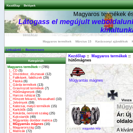
Kezdőlap
Belépek
Magyaros termékek és 
Látogass el megújult weboldalunk
kínaltunka
Magyaros termékek
Március 15
Karácsonyi ajándékok
Linkajánló
::
Bannercsere
Kezdőlap
::
Magyaros termékek
::
hütőmágnes
Kategóriák
Magyaros termékek
->
(785)
|_ CD
(5)
|_ Díszdoboz, dísztasak
(12)
|_ Faliképek, falidíszek
(29)
Műgyantás mágnes
|_ Flaska
(6)
|_ Gárda termékek
(13)
|_ Gravírozott termékek
(7)
|_ Hűtőmágnesek
(56)
|_ Harcos ruházat
(3)
|_ Hímzett felvarró, felvasalható
(10)
Vissza
|_ Jelvények
(59)
Műgy
|_ Kalocsai, matyó termékek
(15)
|_ Karkötők
(10)
|_ Kokárda, nemzeti szalag
(25)
Ár: Új
|_ Kulcstartók
(49)
oldalo
|_ Műgyantás dombor matrica
(2)
|_ Műgyantás mágnes
(16)
|_ Magyarország
(10)
nagyobb kép
A kívánt
|_ Matricák
(72)