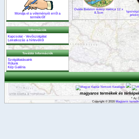
Ovális Balaton térkép matrica 12 x
Igazságo
8,5cm
Mondja el a véleményét erről a
jelvén
termékről!
Információk
Kapcsolat - Vevőszolgálat
Leiratkozás a hírlevélről
További Információk
Szolgáltatásaink
Rólunk
Kép Galéria
magyaros termékek és térképek
* Az 
Copyright © 2026
Magyaros terméke