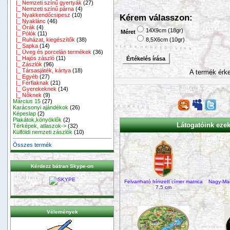
|_ Nemzeti színű gyertyák
(27)
|_ Nemzeti színű párna
(4)
|_ Nyakkendőcsipesz
(10)
Kérem válasszon:
|_ Nyaklánc
(46)
|_ Órák
(4)
14X9cm (18gr)
Méret
|_ Pólók
(11)
|_ Ruházat, kiegészítők
(38)
8,5X6cm (10gr)
|_ Sapka
(14)
|_ Üveg és porcelán termékek
(36)
|_ Hajós zászló
(11)
Értékelés írása
|_ Zászlók
(96)
|_ Társasjáték, kártya
(18)
A termék érke
|_ Egyéb
(27)
|_ Férfiaknak
(21)
|_ Gyerekeknek
(14)
|_ Nőknek
(9)
Március 15
(27)
Karácsonyi ajándékok
(26)
Képeslap
(2)
Plakátok,könyöklők
(2)
Látogatóink ezeke
Térképek, atlaszok->
(32)
Külföldi nemzeti zászlók
(10)
Összes termék
Kérdezz bátran Skype-on
Felvarrható hímzett címer matrica
Nagy-Mag
7,5 cm
Vélemények