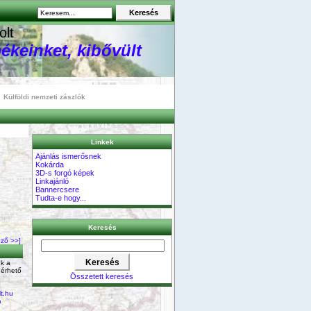
olt
ékeinket, kibővült
Külföldi nemzeti zászlók
Linkek
Ajánlás ismerősnek
Kokárda
3D-s forgó képek
Linkajánló
Bannercsere
Tudta-e hogy...
Keresés
ző >>]
k a
 érhető
Összetett keresés
t.hu
a