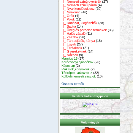
|_ Nemzeti színű gyertyák
(27)
|_ Nemzeti színű párna
(4)
|_ Nyakkendőcsipesz
(10)
|_ Nyaklánc
(46)
|_ Órák
(4)
|_ Pólók
(11)
|_ Ruházat, kiegészítők
(38)
|_ Sapka
(14)
|_ Üveg és porcelán termékek
(36)
|_ Hajós zászló
(11)
|_ Zászlók
(96)
|_ Társasjáték, kártya
(18)
|_ Egyéb
(27)
|_ Férfiaknak
(21)
|_ Gyerekeknek
(14)
|_ Nőknek
(9)
Március 15
(27)
Karácsonyi ajándékok
(26)
Képeslap
(2)
Plakátok,könyöklők
(2)
Térképek, atlaszok->
(32)
Külföldi nemzeti zászlók
(10)
Összes termék
Kérdezz bátran Skype-on
Vélemények