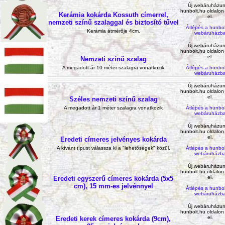
Új webáruházun
hunbolt.hu oldalon
Kerámia kokárda Kossuth címerrel,
el.
nemzeti színű szalaggal és biztosító tűvel
Átlépés a hunbol
Kerámia átmérője 4cm.
webáruházb
Új webáruházun
hunbolt.hu oldalon
el.
Nemzeti színű szalag
Átlépés a hunbol
A megadott ár 10 méter szalagra vonatkozik
webáruházb
Új webáruházun
hunbolt.hu oldalon
el.
Széles nemzeti színű szalag
Átlépés a hunbol
A megadott ár 1 méter szalagra vonatkozik
webáruházb
Új webáruházun
hunbolt.hu oldalon
el.
Eredeti címeres jelvényes kokárda
Átlépés a hunbol
A kívánt típust válassza ki a "lehetőségek" közül.
webáruházb
Új webáruházun
hunbolt.hu oldalon
el.
Eredeti egyszerű címeres kokárda (5x5
cm), 15 mm-es jelvénnyel
Átlépés a hunbol
webáruházb
Új webáruházun
hunbolt.hu oldalon
el.
Eredeti kerek címeres kokárda (9cm),