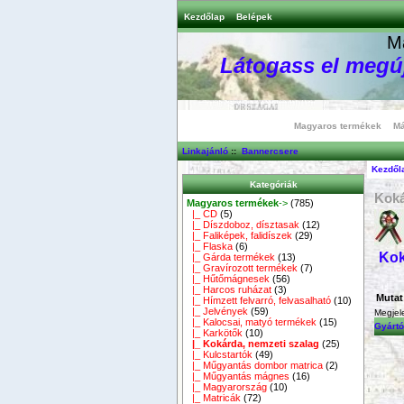
Kezdőlap
Belépek
M
Látogass el megúj
Magyaros termékek
Má
Linkajánló
::
Bannercsere
Kezdől
Kategóriák
Koká
Magyaros termékek
->
(785)
|_ CD
(5)
|_ Díszdoboz, dísztasak
(12)
|_ Faliképek, falidíszek
(29)
|_ Flaska
(6)
Kok
|_ Gárda termékek
(13)
|_ Gravírozott termékek
(7)
|_ Hűtőmágnesek
(56)
|_ Harcos ruházat
(3)
Mutat
|_ Hímzett felvarró, felvasalható
(10)
|_ Jelvények
(59)
Megjel
|_ Kalocsai, matyó termékek
(15)
Gyártó
|_ Karkötők
(10)
|_ Kokárda, nemzeti szalag
(25)
|_ Kulcstartók
(49)
|_ Műgyantás dombor matrica
(2)
|_ Műgyantás mágnes
(16)
|_ Magyarország
(10)
|_ Matricák
(72)