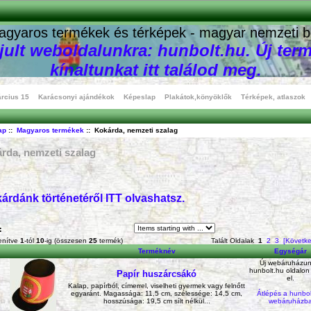
agyaros termékek és térképek - magyar nemzeti b
ult weboldalunkra: hunbolt.hu. Új term
kínaltunkat itt találod meg.
rcius 15
Karácsonyi ajándékok
Képeslap
Plakátok,könyöklők
Térképek, atlaszok
ap
::
Magyaros termékek
:: Kokárda, nemzeti szalag
rda, nemzeti szalag
árdánk történetéről ITT olvashatsz.
:
enítve
1
-tól
10
-ig (összesen
25
termék)
Talált Oldalak
1
2
3
[Követke
Terméknév
Egységár
Új webáruházun
hunbolt.hu oldalon
Papír huszárcsákó
el.
Kalap, papírból, címerrel, viselheti gyermek vagy felnőtt
Átlépés a hunbol
egyaránt. Magassága: 11,5 cm, szélessége: 14,5 cm,
webáruházb
hosszúsága: 19,5 cm sílt nélkül...