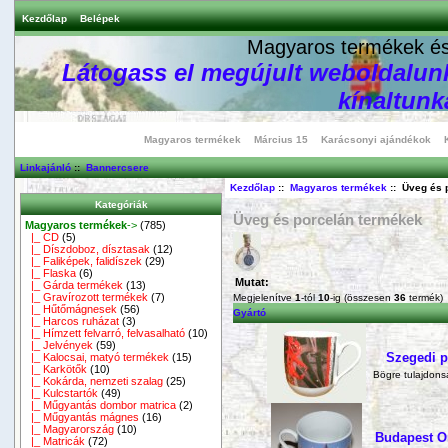
Kezdőlap
Belépek
Magyaros termékek és 
Látogass el megújult weboldalunk
kínaltunka
Magyaros termékek
Március 15
Karácsonyi ajándékok
Linkajánló
::
Bannercsere
Kezdőlap
::
Magyaros termékek
:: Üveg és 
Kategóriák
Üveg és porcelán termékek
Magyaros termékek
->
(785)
|_ CD
(5)
|_ Díszdoboz, dísztasak
(12)
|_ Faliképek, falidíszek
(29)
|_ Flaska
(6)
Mutat:
|_ Gárda termékek
(13)
|_ Gravírozott termékek
(7)
Megjelenítve
1
-tól
10
-ig (összesen
36
termék)
|_ Hűtőmágnesek
(56)
Gyártó
|_ Harcos ruházat
(3)
|_ Hímzett felvarró, felvasalható
(10)
|_ Jelvények
(59)
Szegedi p
|_ Kalocsai, matyó termékek
(15)
|_ Karkötők
(10)
Bögre tulajdo
|_ Kokárda, nemzeti szalag
(25)
|_ Kulcstartók
(49)
|_ Műgyantás dombor matrica
(2)
|_ Műgyantás mágnes
(16)
|_ Magyarország
(10)
Budapest Or
|_ Matricák
(72)