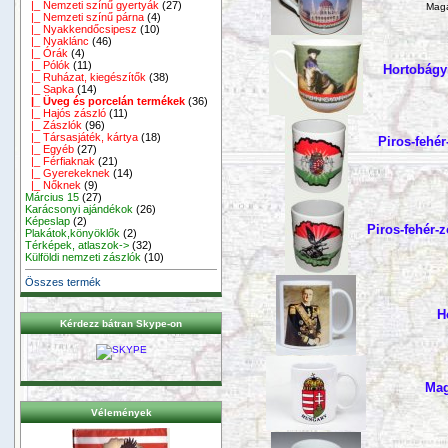
|_ Nemzeti színű gyertyák
(27)
Mag
|_ Nemzeti színű párna
(4)
|_ Nyakkendőcsipesz
(10)
|_ Nyaklánc
(46)
|_ Órák
(4)
|_ Pólók
(11)
Hortobágyi
|_ Ruházat, kiegészítők
(38)
|_ Sapka
(14)
|_ Üveg és porcelán termékek
(36)
|_ Hajós zászló
(11)
|_ Zászlók
(96)
|_ Társasjáték, kártya
(18)
Piros-fehér
|_ Egyéb
(27)
|_ Férfiaknak
(21)
|_ Gyerekeknek
(14)
|_ Nőknek
(9)
Március 15
(27)
Karácsonyi ajándékok
(26)
Képeslap
(2)
Piros-fehér-z
Plakátok,könyöklők
(2)
Térképek, atlaszok->
(32)
Külföldi nemzeti zászlók
(10)
Összes termék
H
Kérdezz bátran Skype-on
Mag
Vélemények