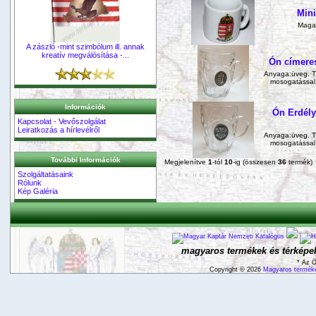
Mini
Maga
A zászló -mint szimbólum ill. annak
kreatív megválósítása -...
Ón címeres
Anyaga:üveg. Ti
mosogatással
Információk
Ón Erdély
Kapcsolat - Vevőszolgálat
Leiratkozás a hírlevélről
Anyaga:üveg. Ti
mosogatással
További Információk
Megjelenítve
1
-tól
10
-ig (összesen
36
termék)
Szolgáltatásaink
Rólunk
Kép Galéria
magyaros termékek és térképek
* Az Ö
Copyright © 2026
Magyaros terméke