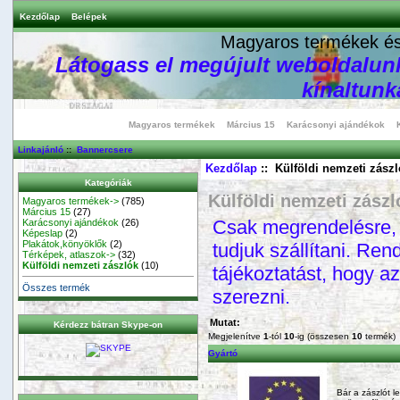
Kezdőlap
Belépek
Magyaros termékek és 
Látogass el megújult weboldalunk
kínaltunka
Magyaros termékek
Március 15
Karácsonyi ajándékok
Linkajánló
::
Bannercsere
Kezdőlap
:: Külföldi nemzeti zászl
Kategóriák
Külföldi nemzeti zászl
Magyaros termékek->
(785)
Március 15
(27)
Csak megrendelésre, k
Karácsonyi ajándékok
(26)
Képeslap
(2)
Plakátok,könyöklők
(2)
tudjuk szállítani. Ren
Térképek, atlaszok->
(32)
Külföldi nemzeti zászlók
(10)
tájékoztatást, hogy az
Összes termék
szerezni.
Mutat:
Kérdezz bátran Skype-on
Megjelenítve
1
-tól
10
-ig (összesen
10
termék)
Gyártó
Bár a zászlót 