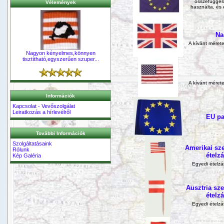
összefüggés
Vélemények
használta, és 
Na
A kívánt mérete
Nagyon kényelmes,könnyen
tisztítható,egyszerűen szuper...
A kívánt mérete
Információk
Kapcsolat - Vevőszolgálat
Leiratkozás a hírlevélről
EU pa
További Információk
Szolgáltatásaink
Amerikai sz
Rólunk
ételz
Kép Galéria
Egyedi ételzás
Ausztria sz
ételz
Egyedi ételzás