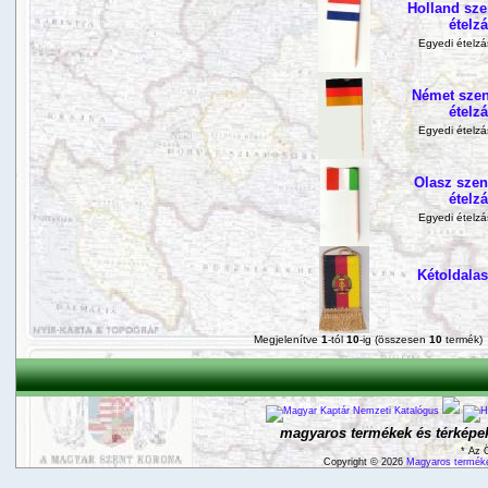
Holland sze
ételz
Egyedi ételzás
Német szen
ételz
Egyedi ételzás
Olasz szen
ételz
Egyedi ételzás
Kétoldala
Megjelenítve
1
-tól
10
-ig (összesen
10
termék)
magyaros termékek és térképek
* Az 
Copyright © 2026
Magyaros terméke