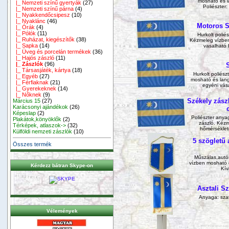
mosható és l
|_ Nemzeti színű gyertyák
(27)
Poliészter:
|_ Nemzeti színű párna
(4)
|_ Nyakkendőcsipesz
(10)
|_ Nyaklánc
(46)
Motoros S
|_ Órák
(4)
|_ Pólók
(11)
Hurkolt poliés
|_ Ruházat, kiegészítők
(38)
Kézmeleg vízben
|_ Sapka
(14)
vasalható 
|_ Üveg és porcelán termékek
(36)
|_ Hajós zászló
(11)
|_ Zászlók
(96)
|_ Társasjáték, kártya
(18)
Hurkolt poliész
|_ Egyéb
(27)
mosható és lang
|_ Férfiaknak
(21)
egyéni vás
|_ Gyerekeknek
(14)
|_ Nőknek
(9)
Székely zászl
Március 15
(27)
Karácsonyi ajándékok
(26)
Képeslap
(2)
Poliészter anya
Plakátok,könyöklők
(2)
zászló. Kéz
Térképek, atlaszok->
(32)
hőmérséklete
Külföldi nemzeti zászlók
(10)
5 szögletű 
Összes termék
Műszálas,autós
vízben mosható 
Kérdezz bátran Skype-on
Kív
Asztali S
Anyaga: szat
Vélemények