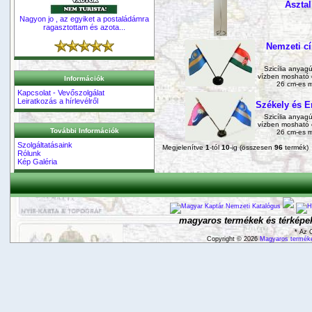
Asztal
Nagyon jo , az egyiket a postaládámra
ragasztottam és azota...
Nemzeti cí
Szicília anyag
vízben mosható 
Információk
26 cm-es m
Kapcsolat - Vevőszolgálat
Leiratkozás a hírlevélről
Székely és Er
Szicília anyag
vízben mosható 
További Információk
26 cm-es m
Szolgáltatásaink
Megjelenítve
1
-tól
10
-ig (összesen
96
termék)
Rólunk
Kép Galéria
magyaros termékek és térképek
* Az 
Copyright © 2026
Magyaros terméke