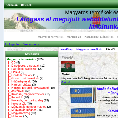
Kezdőlap
Belépek
Magyaros termékek és 
Látogass el megújult weboldalunk
kínaltunka
Magyaros termékek
Március 15
Karácsonyi ajándékok
Linkajánló
::
Bannercsere
Kezdőlap
::
Magyaros termékek
:: Zászlók
Kategóriák
Zászlók
Magyaros termékek
->
(785)
|_ CD
(5)
|_ Díszdoboz, dísztasak
(12)
|_ Faliképek, falidíszek
(29)
|_ Flaska
(6)
Mutat:
|_ Gárda termékek
(13)
|_ Gravírozott termékek
(7)
Megjelenítve
1
-tól
10
-ig (összesen
96
termék)
|_ Hűtőmágnesek
(56)
Gyártó
|_ Harcos ruházat
(3)
|_ Hímzett felvarró, felvasalható
(10)
Autós Székely
|_ Jelvények
(59)
műanya
|_ Kalocsai, matyó termékek
(15)
|_ Karkötők
(10)
Hurkolt poliés
|_ Kokárda, nemzeti szalag
(25)
Kézmeleg vízben
vasalható 
|_ Kulcstartók
(49)
|_ Műgyantás dombor matrica
(2)
|_ Műgyantás mágnes
(16)
Kétold
|_ Magyarország
(10)
Selyem:nyomott m
|_ Matricák
(72)