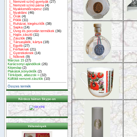
|_ Nemzeti színű gyertyák
(27)
|_ Nemzeti színű párna
(4)
|_ Nyakkendőcsipesz
(10)
|_ Nyaklánc
(46)
|_ Órák
(4)
|_ Pólók
(11)
|_ Ruházat, kiegészítők
(38)
|_ Sapka
(14)
|_ Üveg és porcelán termékek
(36)
|_ Hajós zászló
(11)
|_ Zászlók
(96)
|_ Társasjáték, kártya
(18)
|_ Egyéb
(27)
|_ Férfiaknak
(21)
|_ Gyerekeknek
(14)
|_ Nőknek
(9)
Március 15
(27)
Karácsonyi ajándékok
(26)
Képeslap
(2)
Plakátok,könyöklők
(2)
Térképek, atlaszok->
(32)
Külföldi nemzeti zászlók
(10)
Összes termék
Kérdezz bátran Skype-on
Vélemények