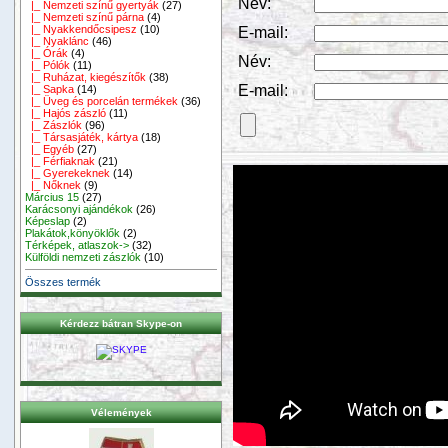
Név:
|_ Nemzeti színű gyertyák
(27)
|_ Nemzeti színű párna
(4)
|_ Nyakkendőcsipesz
(10)
E-mail:
|_ Nyaklánc
(46)
|_ Órák
(4)
Név:
|_ Pólók
(11)
|_ Ruházat, kiegészítők
(38)
E-mail:
|_ Sapka
(14)
|_ Üveg és porcelán termékek
(36)
|_ Hajós zászló
(11)
|_ Zászlók
(96)
|_ Társasjáték, kártya
(18)
|_ Egyéb
(27)
|_ Férfiaknak
(21)
|_ Gyerekeknek
(14)
|_ Nőknek
(9)
Március 15
(27)
Karácsonyi ajándékok
(26)
Képeslap
(2)
Plakátok,könyöklők
(2)
Térképek, atlaszok->
(32)
Külföldi nemzeti zászlók
(10)
Összes termék
Kérdezz bátran Skype-on
Vélemények