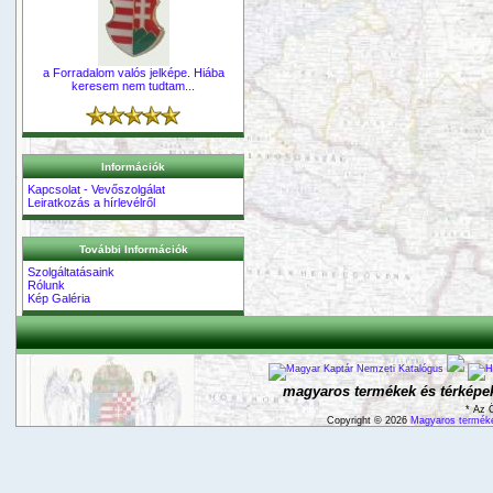
a Forradalom valós jelképe. Hiába
keresem nem tudtam...
Információk
Kapcsolat - Vevőszolgálat
Leiratkozás a hírlevélről
További Információk
Szolgáltatásaink
Rólunk
Kép Galéria
magyaros termékek és térképek
* Az 
Copyright © 2026
Magyaros terméke