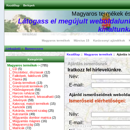
Kezdőlap
Belépek
Magyaros termékek és 
Látogass el megújult weboldalunk
kínaltunka
Magyaros termékek
Március 15
Karácsonyi ajándékok
Linkajánló
::
Bannercsere
Kezdőlap
::
Magyaros termékek
:: Ajánlás 
Kategóriák
Ajánlás ismerősnek
Magyaros termékek
->
(785)
|_ CD
(5)
Iratkozz fel hírlevelünkre.
|_ Díszdoboz, dísztasak
(12)
|_ Faliképek, falidíszek
(29)
Név:
|_ Flaska
(6)
|_ Gárda termékek
(13)
E-mail:
|_ Gravírozott termékek
(7)
|_ Hűtőmágnesek
(56)
|_ Harcos ruházat
(3)
Ajánld ismerőseidnek webolda
|_ Hímzett felvarró, felvasalható
(10)
|_ Jelvények
(59)
Ismerőseid elérhetőségei:
|_ Kalocsai, matyó termékek
(15)
|_ Karkötők
(10)
|_ Kokárda, nemzeti szalag
(25)
Név:
|_ Kulcstartók
(49)
|_ Műgyantás dombor matrica
(2)
|_ Műgyantás mágnes
(16)
E-mail:
|_ Magyarország
(10)
|_ Matricák
(72)