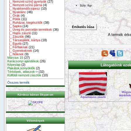
|_ Nemzeti színű gyertyák
(27)
|_ Nemzeti színű párna
(4)
Súly: 8gr
|_ Nyakkendőcsipesz
(10)
|_ Nyaklánc
(46)
|_ Órák
(4)
|_ Pólók
(11)
|_ Ruházat, kiegészítők
(38)
|_ Sapka
(14)
Értékelés írása
|_ Üveg és porcelán termékek
(36)
|_ Hajós zászló
(11)
A termék érke
|_ Zászlók
(96)
|_ Társasjáték, kártya
(18)
|_ Egyéb
(27)
|_ Férfiaknak
(21)
|_ Gyerekeknek
(14)
|_ Nőknek
(9)
Március 15
(27)
Karácsonyi ajándékok
(26)
Látogatóink ezeke
Képeslap
(2)
Plakátok,könyöklők
(2)
Térképek, atlaszok->
(32)
Külföldi nemzeti zászlók
(10)
Összes termék
Műgya
Kérdezz bátran Skype-on
árpádsá
Árpádsávos zászló
Vélemények