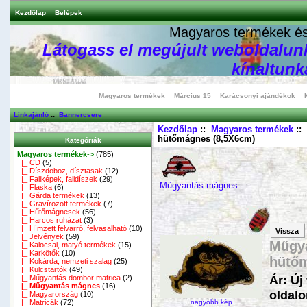
Kezdőlap
Belépek
Magyaros termékek és 
Látogass el megújult weboldalunk
kínaltunka
Magyaros termékek
Március 15
Karácsonyi ajándékok
Linkajánló
::
Bannercsere
Kezdőlap
::
Magyaros termékek
::
hütőmágnes (8,5X6cm)
Kategóriák
Magyaros termékek
->
(785)
|_ CD
(5)
|_ Díszdoboz, dísztasak
(12)
|_ Faliképek, falidíszek
(29)
Műgyantás mágnes
|_ Flaska
(6)
|_ Gárda termékek
(13)
|_ Gravírozott termékek
(7)
|_ Hűtőmágnesek
(56)
|_ Harcos ruházat
(3)
|_ Hímzett felvarró, felvasalható
(10)
Vissza
|_ Jelvények
(59)
Műgya
|_ Kalocsai, matyó termékek
(15)
|_ Karkötők
(10)
hütőm
|_ Kokárda, nemzeti szalag
(25)
|_ Kulcstartók
(49)
Ár: Új
|_ Műgyantás dombor matrica
(2)
|_ Műgyantás mágnes
(16)
oldalo
|_ Magyarország
(10)
|_ Matricák
(72)
nagyobb kép