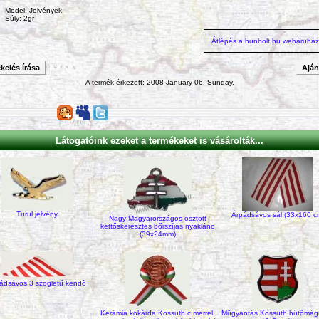
Model: Jelvények
Súly: 2gr
Átlépés a hunbolt.hu webáruhá
kelés írása
Ajá
A termék érkezett: 2008 January 06, Sunday.
Látogatóink ezeket a termékeket is vásárolták...
Turul jelvény
Árpádsávos sál (33x160 c
Nagy-Magyarországos osztott
kettőskeresztes bőrszíjas nyaklánc
(39x24mm)
ádsávos 3 szögletű kendő
Kerámia kokárda Kossuth címerrel,
Műgyantás Kossuth hütőmág