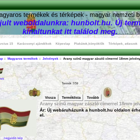
agyaros termékek és térképek - magyar nemzeti b
ult weboldalunkra: hunbolt.hu. Új term
kínaltunkat itt találod meg.
rcius 15
Karácsonyi ajándékok
Képeslap
Plakátok,könyöklők
Térképek, atlaszok
ap
::
Magyaros termékek
::
Jelvények
:: Arany színű magyar zászló címerrel 18mm jelvén
yek
Termék 7/59
Vissza
Terméklista
Tovább
Arany színű magyar zászló címerrel 18mm jel
Ár: Új webáruházunk a hunbolt.hu oldalon érh
el.
nagyobb kép