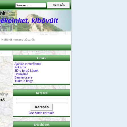
olt
ékeinket, kibővült
Külföldi nemzeti zászlók
y
Linkek
Ajánlás ismerősnek
Kokárda
3D-s forgó képek
Linkajánló
Bannercsere
Tudta-e hogy...
Keresés
vény
ető
Összetett keresés
Értesítések