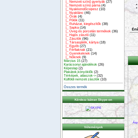
|_ Nemzeti színű gyertyák
(27)
|_ Nemzeti színű párna
(4)
|_ Nyakkendőcsipesz
(10)
|_ Nyaklánc
(46)
|_ Órák
(4)
|_ Pólók
(11)
|_ Ruházat, kiegészítők
(38)
|_ Sapka
(14)
Érté
|_ Üveg és porcelán termékek
(36)
|_ Hajós zászló
(11)
|_ Zászlók
(96)
|_ Társasjáték, kártya
(18)
|_ Egyéb
(27)
|_ Férfiaknak
(21)
|_ Gyerekeknek
(14)
|_ Nőknek
(9)
Március 15
(27)
Karácsonyi ajándékok
(26)
Képeslap
(2)
Plakátok,könyöklők
(2)
Térképek, atlaszok->
(32)
Külföldi nemzeti zászlók
(10)
Összes termék
Kérdezz bátran Skype-on
Árp
Vélemények