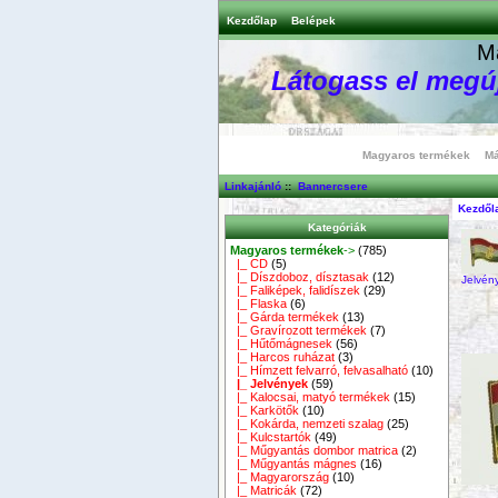
Kezdőlap
Belépek
M
Látogass el megúj
Magyaros termékek
Má
Linkajánló
::
Bannercsere
Kezdől
Kategóriák
Magyaros termékek
->
(785)
|_ CD
(5)
|_ Díszdoboz, dísztasak
(12)
Jelvén
|_ Faliképek, falidíszek
(29)
|_ Flaska
(6)
|_ Gárda termékek
(13)
|_ Gravírozott termékek
(7)
|_ Hűtőmágnesek
(56)
|_ Harcos ruházat
(3)
|_ Hímzett felvarró, felvasalható
(10)
|_ Jelvények
(59)
|_ Kalocsai, matyó termékek
(15)
|_ Karkötők
(10)
|_ Kokárda, nemzeti szalag
(25)
|_ Kulcstartók
(49)
|_ Műgyantás dombor matrica
(2)
|_ Műgyantás mágnes
(16)
|_ Magyarország
(10)
|_ Matricák
(72)