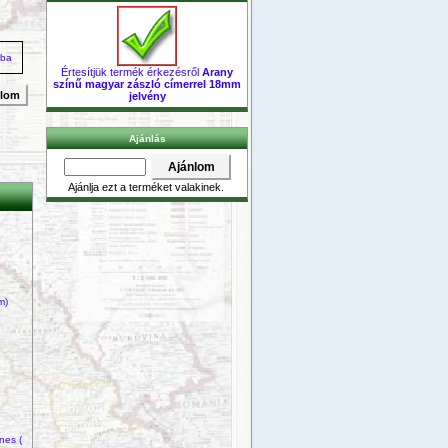
zba
Értesítjük termék érkezésről
Arany
színű magyar zászló címerrel 18mm
nlom
jelvény
Ajánlás
Ajánlja ezt a terméket valakinek.
m)
nes (