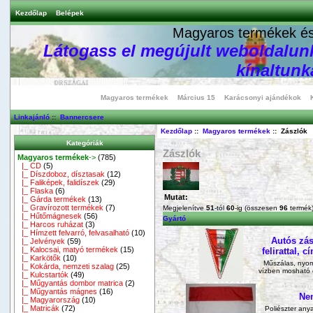
Kezdőlap
Belépek
Magyaros termékek és 
Látogass el megújult weboldalunk
kínaltunka
Magyaros termékek
Március 15
Karácsonyi ajándékok
Linkajánló
::
Bannercsere
Kezdőlap
::
Magyaros termékek
:: Zászlók
Kategóriák
Zászlók
Magyaros termékek
->
(785)
|_ CD
(5)
|_ Díszdoboz, dísztasak
(12)
|_ Faliképek, falidíszek
(29)
|_ Flaska
(6)
Mutat:
|_ Gárda termékek
(13)
|_ Gravírozott termékek
(7)
Megjelenítve
51
-tól
60
-ig (összesen
96
termék
|_ Hűtőmágnesek
(56)
Gyártó
|_ Harcos ruházat
(3)
|_ Hímzett felvarró, felvasalható
(10)
Autós zás
|_ Jelvények
(59)
|_ Kalocsai, matyó termékek
(15)
felirattal, 
|_ Karkötők
(10)
Műszálas, nyom
|_ Kokárda, nemzeti szalag
(25)
vízben mosható 
|_ Kulcstartók
(49)
|_ Műgyantás dombor matrica
(2)
|_ Műgyantás mágnes
(16)
Nem
|_ Magyarország
(10)
|_ Matricák
(72)
Poliészter any