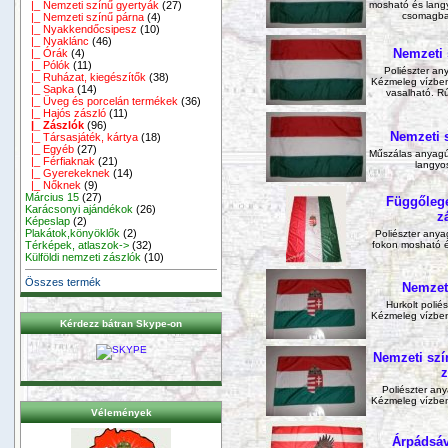
|_ Nemzeti színű gyertyák
(27)
mosható és lang
csomagban
|_ Nemzeti színű párna
(4)
|_ Nyakkendőcsipesz
(10)
|_ Nyaklánc
(46)
Nemzeti 
|_ Órák
(4)
|_ Pólók
(11)
Poliészter any
|_ Ruházat, kiegészítők
(38)
Kézmeleg vízben
|_ Sapka
(14)
vasalható. R
|_ Üveg és porcelán termékek
(36)
|_ Hajós zászló
(11)
|_ Zászlók
(96)
Nemzeti 
|_ Társasjáték, kártya
(18)
|_ Egyéb
(27)
Műszálas anyagú,
|_ Férfiaknak
(21)
langyo
|_ Gyerekeknek
(14)
|_ Nőknek
(9)
Március 15
(27)
Függőlege
Karácsonyi ajándékok
(26)
z
Képeslap
(2)
Plakátok,könyöklők
(2)
Poliészter anya
Térképek, atlaszok->
(32)
fokon mosható é
Külföldi nemzeti zászlók
(10)
Összes termék
Nemzeti
Hurkolt poliés
Kézmeleg vízben
Kérdezz bátran Skype-on
Nemzeti szí
z
Poliészter any
Kézmeleg vízben
Vélemények
Árpádsáv