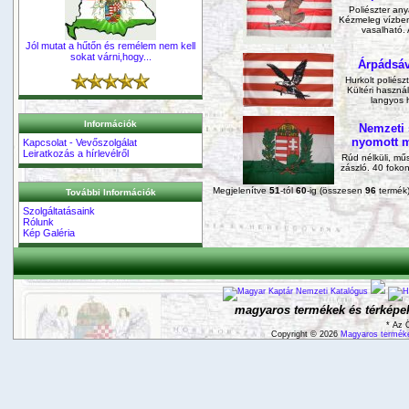
Poliészter any
Kézmeleg vízben
vasalható. 
Jól mutat a hűtőn és remélem nem kell
sokat várni,hogy...
Árpádsáv
Hurkolt poliész
Kültéri haszná
langyos 
Információk
Nemzeti 
nyomott m
Kapcsolat - Vevőszolgálat
Leiratkozás a hírlevélről
Rúd nélküli, mű
zászló. 40 foko
Megjelenítve
51
-tól
60
-ig (összesen
96
termék
További Információk
Szolgáltatásaink
Rólunk
Kép Galéria
magyaros termékek és térképek
* Az 
Copyright © 2026
Magyaros terméke