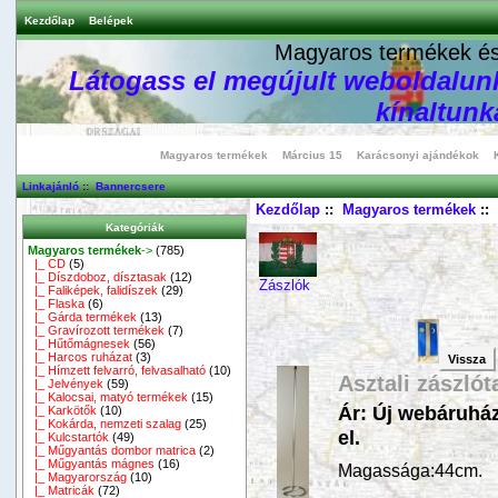
Kezdőlap
Belépek
Magyaros termékek és 
Látogass el megújult weboldalunk
kínaltunka
Magyaros termékek
Március 15
Karácsonyi ajándékok
Linkajánló
::
Bannercsere
Kezdőlap
::
Magyaros termékek
::
Kategóriák
Magyaros termékek
->
(785)
|_ CD
(5)
|_ Díszdoboz, dísztasak
(12)
Zászlók
|_ Faliképek, falidíszek
(29)
|_ Flaska
(6)
|_ Gárda termékek
(13)
|_ Gravírozott termékek
(7)
|_ Hűtőmágnesek
(56)
|_ Harcos ruházat
(3)
Vissza
|_ Hímzett felvarró, felvasalható
(10)
Asztali zászló
|_ Jelvények
(59)
|_ Kalocsai, matyó termékek
(15)
Ár: Új webáruház
|_ Karkötők
(10)
|_ Kokárda, nemzeti szalag
(25)
el.
|_ Kulcstartók
(49)
|_ Műgyantás dombor matrica
(2)
|_ Műgyantás mágnes
(16)
Magassága:44cm.
|_ Magyarország
(10)
|_ Matricák
(72)