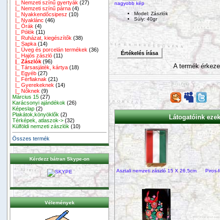
|_ Nemzeti színű gyertyák
(27)
nagyobb kép
|_ Nemzeti színű párna
(4)
Model: Zászlók
|_ Nyakkendőcsipesz
(10)
Súly: 40gr
|_ Nyaklánc
(46)
|_ Órák
(4)
|_ Pólók
(11)
|_ Ruházat, kiegészítők
(38)
|_ Sapka
(14)
|_ Üveg és porcelán termékek
(36)
Értékelés írása
|_ Hajós zászló
(11)
|_ Zászlók
(96)
A termék érkeze
|_ Társasjáték, kártya
(18)
|_ Egyéb
(27)
|_ Férfiaknak
(21)
|_ Gyerekeknek
(14)
|_ Nőknek
(9)
Március 15
(27)
Karácsonyi ajándékok
(26)
Képeslap
(2)
Plakátok,könyöklők
(2)
Látogatóink ezeke
Térképek, atlaszok->
(32)
Külföldi nemzeti zászlók
(10)
Összes termék
Kérdezz bátran Skype-on
Asztali nemzeti zászló 15 X 26,5cm
Piros-
Vélemények