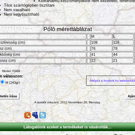
Klórtartalmú készítményekkel nem kezelhető, fehéríthe
Tilos szárítógépben tisztítani
Nem vasalható
Nem vegytisztítható
Póló mérettáblázat
M
L
lszélesség (cm)
108
116
sz (cm)
76
78
kbőség (cm)
41
44
hossz (cm)
22
21
Model: Pólók
m válasszon:
Átlépés a hunbolt.hu webáruhá
M (243gr)
kelés írása
Ajá
A termék érkezett: 2012 November 26, Monday.
Látogatóink ezeket a termékeket is vásárolták...