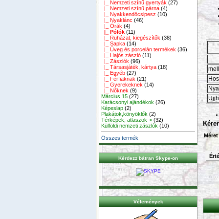
|_ Nemzeti színű gyertyák
(27)
|_ Nemzeti színű párna
(4)
|_ Nyakkendőcsipesz
(10)
|_ Nyaklánc
(46)
|_ Órák
(4)
|_ Pólók
(11)
|_ Ruházat, kiegészítők
(38)
|_ Sapka
(14)
|_ Üveg és porcelán termékek
(36)
|_ Hajós zászló
(11)
|_ Zászlók
(96)
|_ Társasjáték, kártya
(18)
mel
|_ Egyéb
(27)
Hos
|_ Férfiaknak
(21)
|_ Gyerekeknek
(14)
Nya
|_ Nőknek
(9)
Március 15
(27)
Ujj
Karácsonyi ajándékok
(26)
Képeslap
(2)
Plakátok,könyöklők
(2)
Térképek, atlaszok->
(32)
Kére
Külföldi nemzeti zászlók
(10)
Méret
Összes termék
Érté
Kérdezz bátran Skype-on
Vélemények