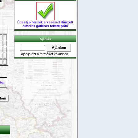
tő
Értesítjük termék érkezésről
Hímzett
címeres galléros fekete póló
Ajánlás
Ajánlja ezt a terméket valakinek.
zba
nlom