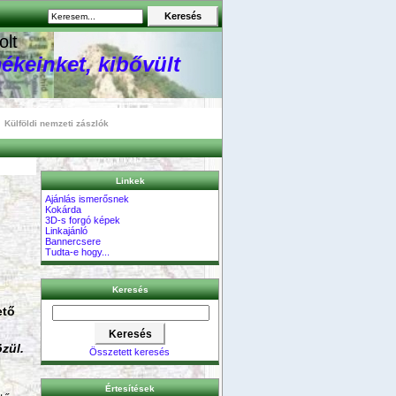
olt
ékeinket, kibővült
Külföldi nemzeti zászlók
Linkek
Ajánlás ismerősnek
Kokárda
3D-s forgó képek
Linkajánló
Bannercsere
Tudta-e hogy...
Keresés
ető
zül.
Összetett keresés
Értesítések