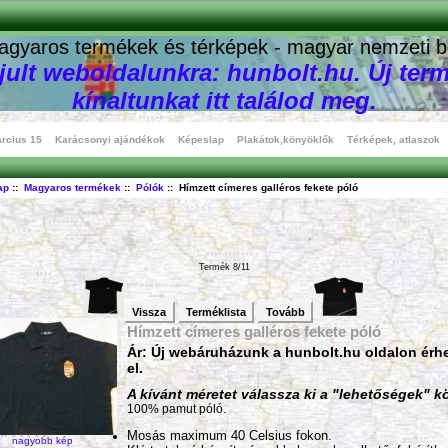
agyaros termékek és térképek - magyar nemzeti b
ult weboldalunkra: hunbolt.hu. Új term
kínaltunkat itt találod meg.
rcius 15
Karácsonyi ajándékok
Képeslap
Plakátok,könyöklők
Térképek, atlaszok
ap
::
Magyaros termékek
::
Pólók
:: Hímzett címeres galléros fekete póló
Termék 8/11
Vissza
Terméklista
Tovább
Hímzett címeres galléros fekete póló
Ár: Új webáruházunk a hunbolt.hu oldalon érh
el.
A kívánt méretet válassza ki a "lehetőségek" kö
100% pamut póló.
Mosás maximum 40 Celsius fokon.
nagyobb kép