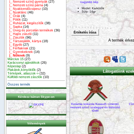
|_ Nemzeti színű gyertyák
(27)
nagyobb kép
|_ Nemzeti színű párna
(4)
Model: Karkötők
|_ Nyakkendőcsipesz
(10)
Súly: 14gr
|_ Nyaklánc
(46)
|_ Órák
(4)
|_ Pólók
(11)
|_ Ruházat, kiegészítők
(38)
|_ Sapka
(14)
|_ Üveg és porcelán termékek
(36)
Értékelés írása
|_ Hajós zászló
(11)
|_ Zászlók
(96)
A termék érkez
|_ Társasjáték, kártya
(18)
|_ Egyéb
(27)
|_ Férfiaknak
(21)
|_ Gyerekeknek
(14)
|_ Nőknek
(9)
Március 15
(27)
Karácsonyi ajándékok
(26)
Képeslap
(2)
Plakátok,könyöklők
(2)
Látogatóink ezeke
Térképek, atlaszok->
(32)
Külföldi nemzeti zászlók
(10)
Összes termék
Kérdezz bátran Skype-on
Kerámia kokárda Kossuth címerrel,
Cím
nemzeti színű szalaggal és biztosító
tűvel
Vélemények