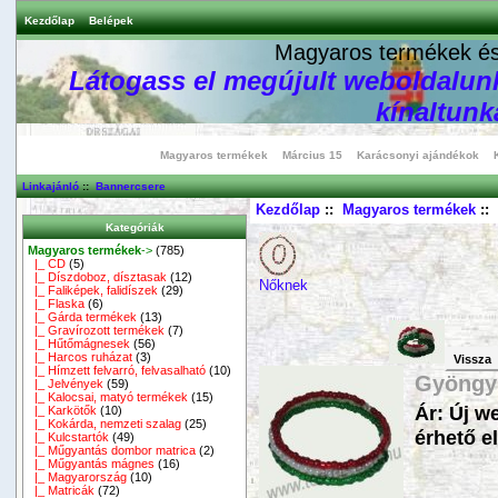
Kezdőlap
Belépek
Magyaros termékek és 
Látogass el megújult weboldalunk
kínaltunka
Magyaros termékek
Március 15
Karácsonyi ajándékok
Linkajánló
::
Bannercsere
Kezdőlap
::
Magyaros termékek
::
Kategóriák
Magyaros termékek
->
(785)
|_ CD
(5)
|_ Díszdoboz, dísztasak
(12)
Nőknek
|_ Faliképek, falidíszek
(29)
|_ Flaska
(6)
|_ Gárda termékek
(13)
|_ Gravírozott termékek
(7)
|_ Hűtőmágnesek
(56)
|_ Harcos ruházat
(3)
Vissza
|_ Hímzett felvarró, felvasalható
(10)
Gyöngy 
|_ Jelvények
(59)
|_ Kalocsai, matyó termékek
(15)
Ár: Új w
|_ Karkötők
(10)
|_ Kokárda, nemzeti szalag
(25)
érhető el
|_ Kulcstartók
(49)
|_ Műgyantás dombor matrica
(2)
|_ Műgyantás mágnes
(16)
|_ Magyarország
(10)
|_ Matricák
(72)