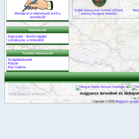
Ovális aranyozott címeres (25mm)
Mat
Mondja el a véleményét erről a
jelvény Hungary felirattal
termékről!
Információk
Kapcsolat - Vevőszolgálat
Leiratkozás a hírlevélről
További Információk
Szolgáltatásaink
Rólunk
Kép Galéria
magyaros termékek és térképek
* Az 
Copyright © 2026
Magyaros terméke