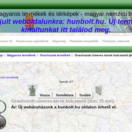
agyaros termékek és térképek - magyar nemzeti b
ult weboldalunkra: hunbolt.hu. Új term
kínaltunkat itt találod meg.
rcius 15
Karácsonyi ajándékok
Képeslap
Plakátok,könyöklők
Térképek, atlaszok
ap
::
Magyaros termékek
::
Gravírozott termékek
:: Gravírozott címeres kerek kulcstartó (á
ozott termékek
Termék 3/7
Vissza
Terméklista
Tovább
Gravírozott címeres kerek kulcstartó (átm. 35 mm)
Ár: Új webáruházunk a hunbolt.hu oldalon érhető el.