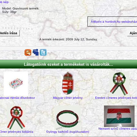
bb kép
Model: Gravírozott termék
Súly: 38gr
Átlépés a hunbolt.hu webáruhá
kelés írása
Ajá
A termék érkezett: 2009 July 12, Sunday.
Látogatóink ezeket a termékeket is vásárolták...
alocsai mintás díszdoboz
Magyar címer jelvény
Eredeti címeres jelvényes ko
Nemzeti színű címeres zás
Címer jelvényes kokárda
Gyöngy karkötő (rugóhuzalon)