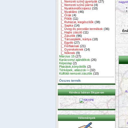
|_ Nemzeti színű gyertyák
(27)
nagyo
|_ Nemzeti színű párna
(4)
|_ Nyakkendőcsipesz
(10)
|_ Nyaklánc
(46)
|_ Órák
(4)
|_ Pólók
(11)
|_ Ruházat, kiegészítők
(38)
|_ Sapka
(14)
|_ Üveg és porcelán termékek
(36)
Érté
|_ Hajós zászló
(11)
|_ Zászlók
(96)
|_ Társasjáték, kártya
(18)
|_ Egyéb
(27)
|_ Férfiaknak
(21)
|_ Gyerekeknek
(14)
|_ Nőknek
(9)
Március 15
(27)
Karácsonyi ajándékok
(26)
Képeslap
(2)
Plakátok,könyöklők
(2)
Térképek, atlaszok->
(32)
Külföldi nemzeti zászlók
(10)
Összes termék
K
Kérdezz bátran Skype-on
Vélemények