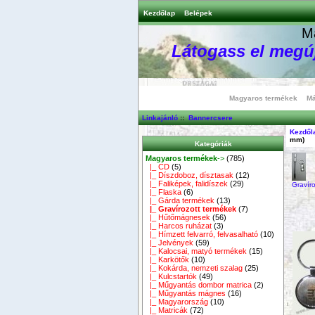
Kezdőlap
Belépek
M
Látogass el megúj
Magyaros termékek
Má
Linkajánló
::
Bannercsere
Kezdől
mm)
Kategóriák
Magyaros termékek
->
(785)
|_ CD
(5)
|_ Díszdoboz, dísztasak
(12)
|_ Faliképek, falidíszek
(29)
Gravír
|_ Flaska
(6)
|_ Gárda termékek
(13)
|_ Gravírozott termékek
(7)
|_ Hűtőmágnesek
(56)
|_ Harcos ruházat
(3)
|_ Hímzett felvarró, felvasalható
(10)
|_ Jelvények
(59)
|_ Kalocsai, matyó termékek
(15)
|_ Karkötők
(10)
|_ Kokárda, nemzeti szalag
(25)
|_ Kulcstartók
(49)
|_ Műgyantás dombor matrica
(2)
|_ Műgyantás mágnes
(16)
|_ Magyarország
(10)
|_ Matricák
(72)