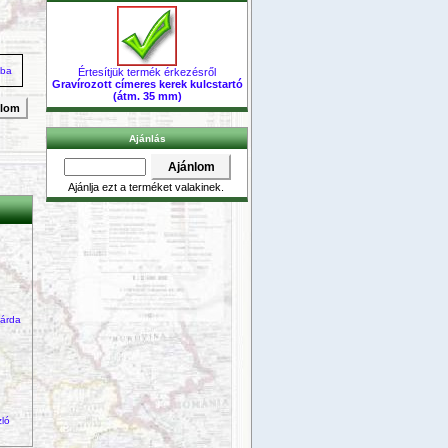
zba
Értesítjük termék érkezésről
Gravírozott címeres kerek kulcstartó
(átm. 35 mm)
nlom
Ajánlás
Ajánlja ezt a terméket valakinek.
kárda
zló