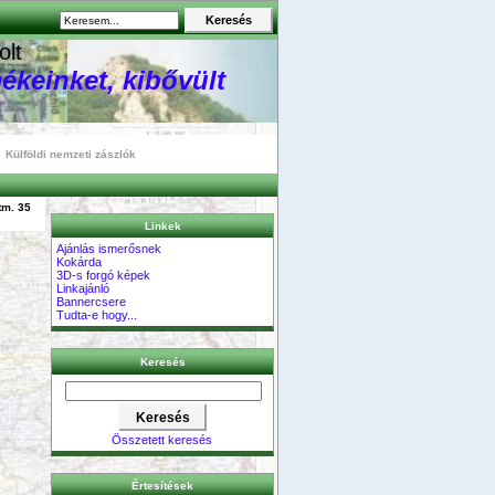
olt
ékeinket, kibővült
Külföldi nemzeti zászlók
tm. 35
Linkek
Ajánlás ismerősnek
Kokárda
3D-s forgó képek
Linkajánló
Bannercsere
Tudta-e hogy...
Keresés
Összetett keresés
Értesítések