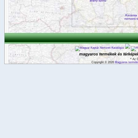
arany színű
Kerámia 
nemzeti s
magyaros termékek és térképek
* Az 
Copyright © 2026
Magyaros terméke