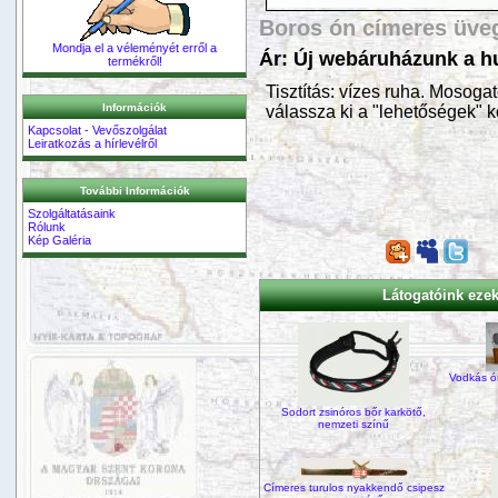
Boros ón címeres üve
Mondja el a véleményét erről a
Ár: Új webáruházunk a hu
termékről!
Tisztítás: vízes ruha. Mosoga
Információk
válassza ki a "lehetőségek" k
Kapcsolat - Vevőszolgálat
Leiratkozás a hírlevélről
További Információk
Szolgáltatásaink
Rólunk
Kép Galéria
Látogatóink ezeke
Vodkás ó
Sodort zsinóros bőr karkötő,
nemzeti színű
Címeres turulos nyakkendő csipesz