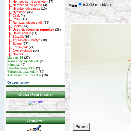
|_ Nemzeti színű gyertyák
(27)
9X3X13 cm (162gr)
|_ Nemzeti színű párna
(4)
Méret
|_ Nyakkendőcsipesz
(10)
|_ Nyaklánc
(46)
|_ Órák
(4)
|_ Pólók
(11)
|_ Ruházat, kiegészítők
(38)
|_ Sapka
(14)
|_ Üveg és porcelán termékek
(36)
|_ Hajós zászló
(11)
|_ Zászlók
(96)
|_ Társasjáték, kártya
(18)
|_ Egyéb
(27)
|_ Férfiaknak
(21)
|_ Gyerekeknek
(14)
|_ Nőknek
(9)
Március 15
(27)
Karácsonyi ajándékok
(26)
Képeslap
(2)
Plakátok,könyöklők
(2)
Térképek, atlaszok->
(32)
Külföldi nemzeti zászlók
(10)
Összes termék
Kérdezz bátran Skype-on
Vélemények
Pause