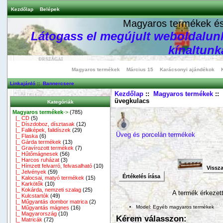
Kezdőlap
Belépek
Magyaros termékek és 
Látogass el megújult weboldalunk
kínaltunka
Magyaros termékek
Március 15
Karácsonyi ajándékok
Linkajánló
::
Bannercsere
Kezdőlap
::
Magyaros termékek
::
üvegkulacs
Kategóriák
Magyaros termékek
->
(785)
|_ CD
(5)
|_ Díszdoboz, dísztasak
(12)
|_ Faliképek, falidíszek
(29)
Üveg és porcelán termékek
|_ Flaska
(6)
|_ Gárda termékek
(13)
|_ Gravírozott termékek
(7)
|_ Hűtőmágnesek
(56)
|_ Harcos ruházat
(3)
|_ Hímzett felvarró, felvasalható
(10)
Vissz
|_ Jelvények
(59)
Értékelés írása
|_ Kalocsai, matyó termékek
(15)
|_ Karkötők
(10)
|_ Kokárda, nemzeti szalag
(25)
A termék érkezet
|_ Kulcstartók
(49)
|_ Műgyantás dombor matrica
(2)
Model: Egyéb magyaros termékek
|_ Műgyantás mágnes
(16)
|_ Magyarország
(10)
Kérem válasszon:
|_ Matricák
(72)