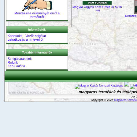
Magyar vagyok nem turista (6,5x16
cm)
Mondja el a véleményét erről a
Nemzeti
termékről!
Információk
Kapcsolat - Vevőszolgálat
Leiratkozás a hírlevélről
További Információk
Szolgáltatásaink
Rólunk
Kép Galéria
magyaros termékek és térképek
* Az 
Copyright © 2026
Magyaros terméke