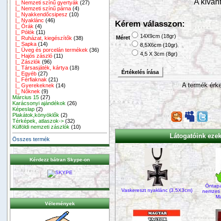
A kívánt
|_ Nemzeti színű gyertyák
(27)
|_ Nemzeti színű párna
(4)
|_ Nyakkendőcsipesz
(10)
|_ Nyaklánc
(46)
Kérem válasszon:
|_ Órák
(4)
|_ Pólók
(11)
14X9cm (18gr)
Méret
|_ Ruházat, kiegészítők
(38)
|_ Sapka
(14)
8,5X6cm (10gr)
|_ Üveg és porcelán termékek
(36)
4,5 X 3cm (8gr)
|_ Hajós zászló
(11)
|_ Zászlók
(96)
|_ Társasjáték, kártya
(18)
Értékelés írása
|_ Egyéb
(27)
|_ Férfiaknak
(21)
A termék érke
|_ Gyerekeknek
(14)
|_ Nőknek
(9)
Március 15
(27)
Karácsonyi ajándékok
(26)
Képeslap
(2)
Plakátok,könyöklők
(2)
Térképek, atlaszok->
(32)
Külföldi nemzeti zászlók
(10)
Látogatóink ezeke
Összes termék
Kérdezz bátran Skype-on
Öntapa
Vaskereszt nyaklánc (3,5X3cm)
nemzeti 
Ma
Vélemények