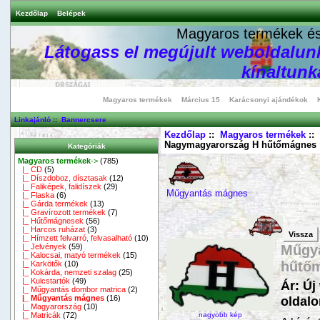
Kezdőlap
Belépek
Magyaros termékek és 
Látogass el megújult weboldalunk
kínaltunka
Magyaros termékek
Március 15
Karácsonyi ajándékok
Linkajánló
::
Bannercsere
Kezdőlap
::
Magyaros termékek
::
Nagymagyarország H hűtőmágnes
Kategóriák
Magyaros termékek
->
(785)
|_ CD
(5)
|_ Díszdoboz, dísztasak
(12)
|_ Faliképek, falidíszek
(29)
Műgyantás mágnes
|_ Flaska
(6)
|_ Gárda termékek
(13)
|_ Gravírozott termékek
(7)
|_ Hűtőmágnesek
(56)
|_ Harcos ruházat
(3)
Vissza
|_ Hímzett felvarró, felvasalható
(10)
Műgy
|_ Jelvények
(59)
|_ Kalocsai, matyó termékek
(15)
hűtő
|_ Karkötők
(10)
|_ Kokárda, nemzeti szalag
(25)
|_ Kulcstartók
(49)
Ár: Új
|_ Műgyantás dombor matrica
(2)
|_ Műgyantás mágnes
(16)
oldalo
|_ Magyarország
(10)
|_ Matricák
(72)
nagyobb kép