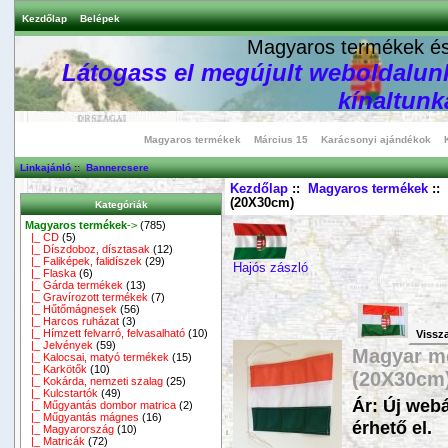
Kezdőlap
Belépek
Magyaros termékek és 
Látogass el megújult weboldalunk
kínaltunka
Magyaros termékek
Március 15
Karácsonyi ajándékok
Linkajánló
::
Bannercsere
Kezdőlap
::
Magyaros termékek
::
(20X30cm)
Kategóriák
Magyaros termékek
->
(785)
|_ CD
(5)
|_ Díszdoboz, dísztasak
(12)
|_ Faliképek, falidíszek
(29)
Hajós zászló
|_ Flaska
(6)
|_ Gárda termékek
(13)
|_ Gravírozott termékek
(7)
|_ Hűtőmágnesek
(56)
|_ Harcos ruházat
(3)
|_ Hímzett felvarró, felvasalható
(10)
Vissz
|_ Jelvények
(59)
Magyar me
|_ Kalocsai, matyó termékek
(15)
|_ Karkötők
(10)
(20X30cm
|_ Kokárda, nemzeti szalag
(25)
|_ Kulcstartók
(49)
Ár: Új web
|_ Műgyantás dombor matrica
(2)
|_ Műgyantás mágnes
(16)
érhető el.
|_ Magyarország
(10)
|_ Matricák
(72)