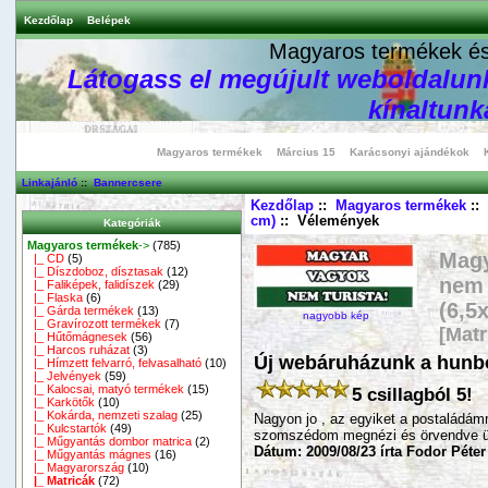
Kezdőlap
Belépek
Magyaros termékek és 
Látogass el megújult weboldalunk
kínaltunka
Magyaros termékek
Március 15
Karácsonyi ajándékok
Linkajánló
::
Bannercsere
Kezdőlap
::
Magyaros termékek
::
cm)
:: Vélemények
Kategóriák
Magyaros termékek
->
(785)
Magy
|_ CD
(5)
|_ Díszdoboz, dísztasak
(12)
nem 
|_ Faliképek, falidíszek
(29)
|_ Flaska
(6)
(6,5
|_ Gárda termékek
(13)
nagyobb kép
|_ Gravírozott termékek
(7)
[Matr
|_ Hűtőmágnesek
(56)
|_ Harcos ruházat
(3)
Új webáruházunk a hunbol
|_ Hímzett felvarró, felvasalható
(10)
|_ Jelvények
(59)
|_ Kalocsai, matyó termékek
(15)
5 csillagból 5!
|_ Karkötők
(10)
|_ Kokárda, nemzeti szalag
(25)
Nagyon jo , az egyiket a postaládám
|_ Kulcstartók
(49)
szomszédom megnézi és örvendve ü
|_ Műgyantás dombor matrica
(2)
Dátum: 2009/08/23 írta Fodor Péter
|_ Műgyantás mágnes
(16)
|_ Magyarország
(10)
|_ Matricák
(72)