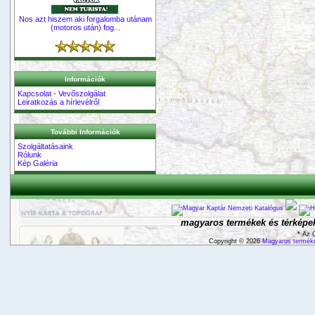
Nos azt hiszem aki forgalomba utánam
(motoros után) fog...
Információk
Kapcsolat - Vevőszolgálat
Leiratkozás a hírlevélről
További Információk
Szolgáltatásaink
Rólunk
Kép Galéria
magyaros termékek és térképek
* Az 
Copyright © 2026
Magyaros terméke