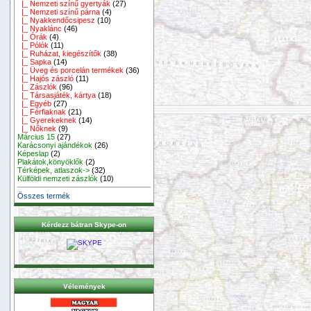
|_ Nemzeti színű gyertyák
(27)
|_ Nemzeti színű párna
(4)
|_ Nyakkendőcsipesz
(10)
|_ Nyaklánc
(46)
|_ Órák
(4)
|_ Pólók
(11)
|_ Ruházat, kiegészítők
(38)
|_ Sapka
(14)
|_ Üveg és porcelán termékek
(36)
|_ Hajós zászló
(11)
|_ Zászlók
(96)
|_ Társasjáték, kártya
(18)
|_ Egyéb
(27)
|_ Férfiaknak
(21)
|_ Gyerekeknek
(14)
|_ Nőknek
(9)
Március 15
(27)
Karácsonyi ajándékok
(26)
Képeslap
(2)
Plakátok,könyöklők
(2)
Térképek, atlaszok->
(32)
Külföldi nemzeti zászlók
(10)
Összes termék
Kérdezz bátran Skype-on
Vélemények