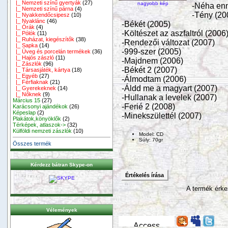
|_ Nemzeti színű gyertyák
(27)
nagyobb kép
-Néha enn
|_ Nemzeti színű párna
(4)
-Tény (20
|_ Nyakkendőcsipesz
(10)
|_ Nyaklánc
(46)
-Békét (2005)
|_ Órák
(4)
-Költészet az aszfaltról (2006
|_ Pólók
(11)
|_ Ruházat, kiegészítők
(38)
-Rendezői változat (2007)
|_ Sapka
(14)
-999-szer (2005)
|_ Üveg és porcelán termékek
(36)
|_ Hajós zászló
(11)
-Majdnem (2006)
|_ Zászlók
(96)
-Békét 2 (2007)
|_ Társasjáték, kártya
(18)
|_ Egyéb
(27)
-Álmodtam (2006)
|_ Férfiaknak
(21)
-Áldd me a magyart (2007)
|_ Gyerekeknek
(14)
|_ Nőknek
(9)
-Hullanak a levelek (2007)
Március 15
(27)
-Ferié 2 (2008)
Karácsonyi ajándékok
(26)
Képeslap
(2)
-Minekszülettél (2007)
Plakátok,könyöklők
(2)
Térképek, atlaszok->
(32)
Külföldi nemzeti zászlók
(10)
Model: CD
Súly: 70gr
Összes termék
Kérdezz bátran Skype-on
Értékelés írása
A termék érke
Vélemények