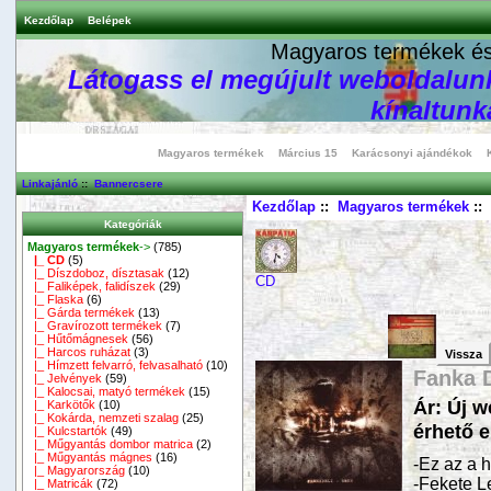
Kezdőlap
Belépek
Magyaros termékek és 
Látogass el megújult weboldalunk
kínaltunka
Magyaros termékek
Március 15
Karácsonyi ajándékok
Linkajánló
::
Bannercsere
Kezdőlap
::
Magyaros termékek
::
Kategóriák
Magyaros termékek
->
(785)
|_ CD
(5)
|_ Díszdoboz, dísztasak
(12)
CD
|_ Faliképek, falidíszek
(29)
|_ Flaska
(6)
|_ Gárda termékek
(13)
|_ Gravírozott termékek
(7)
|_ Hűtőmágnesek
(56)
|_ Harcos ruházat
(3)
Vissza
|_ Hímzett felvarró, felvasalható
(10)
Fanka D
|_ Jelvények
(59)
|_ Kalocsai, matyó termékek
(15)
Ár: Új 
|_ Karkötők
(10)
|_ Kokárda, nemzeti szalag
(25)
érhető e
|_ Kulcstartók
(49)
|_ Műgyantás dombor matrica
(2)
|_ Műgyantás mágnes
(16)
-Ez az a h
|_ Magyarország
(10)
-Fekete L
|_ Matricák
(72)