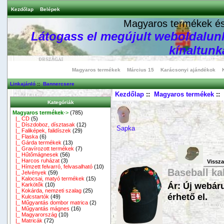
Kezdőlap
Belépek
Magyaros termékek és 
Látogass el megújult weboldalunk
kínaltunka
Magyaros termékek
Március 15
Karácsonyi ajándékok
Linkajánló
::
Bannercsere
Kezdőlap
::
Magyaros termékek
::
Kategóriák
Magyaros termékek
->
(785)
|_ CD
(5)
|_ Díszdoboz, dísztasak
(12)
Sapka
|_ Faliképek, falidíszek
(29)
|_ Flaska
(6)
|_ Gárda termékek
(13)
|_ Gravírozott termékek
(7)
|_ Hűtőmágnesek
(56)
|_ Harcos ruházat
(3)
Vissz
|_ Hímzett felvarró, felvasalható
(10)
Baseball ka
|_ Jelvények
(59)
|_ Kalocsai, matyó termékek
(15)
Ár: Új webár
|_ Karkötők
(10)
|_ Kokárda, nemzeti szalag
(25)
érhető el.
|_ Kulcstartók
(49)
|_ Műgyantás dombor matrica
(2)
|_ Műgyantás mágnes
(16)
|_ Magyarország
(10)
|_ Matricák
(72)