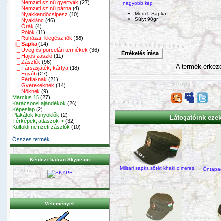
|_ Nemzeti színű gyertyák
(27)
nagyobb kép
|_ Nemzeti színű párna
(4)
Model: Sapka
|_ Nyakkendőcsipesz
(10)
Súly: 90gr
|_ Nyaklánc
(46)
|_ Órák
(4)
|_ Pólók
(11)
|_ Ruházat, kiegészítők
(38)
|_ Sapka
(14)
|_ Üveg és porcelán termékek
(36)
Értékelés írása
|_ Hajós zászló
(11)
|_ Zászlók
(96)
A termék érkez
|_ Társasjáték, kártya
(18)
|_ Egyéb
(27)
|_ Férfiaknak
(21)
|_ Gyerekeknek
(14)
|_ Nőknek
(9)
Március 15
(27)
Karácsonyi ajándékok
(26)
Képeslap
(2)
Plakátok,könyöklők
(2)
Látogatóink ezeke
Térképek, atlaszok->
(32)
Külföldi nemzeti zászlók
(10)
Összes termék
Kérdezz bátran Skype-on
Militari sapka sötét khaki címeres
Öntapad
Vélemények