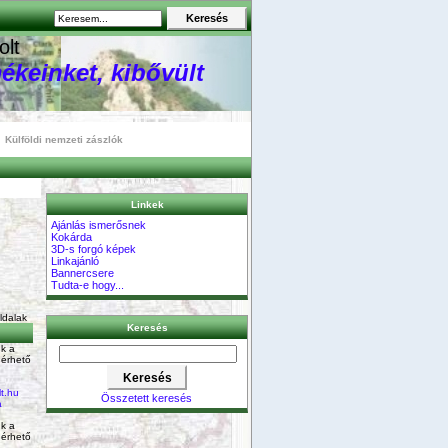
olt
ékeinket, kibővült
Külföldi nemzeti zászlók
Linkek
Ajánlás ismerősnek
Kokárda
3D-s forgó képek
Linkajánló
Bannercsere
Tudta-e hogy...
Oldalak
Keresés
k a
 érhető
t.hu
Összetett keresés
a
k a
 érhető