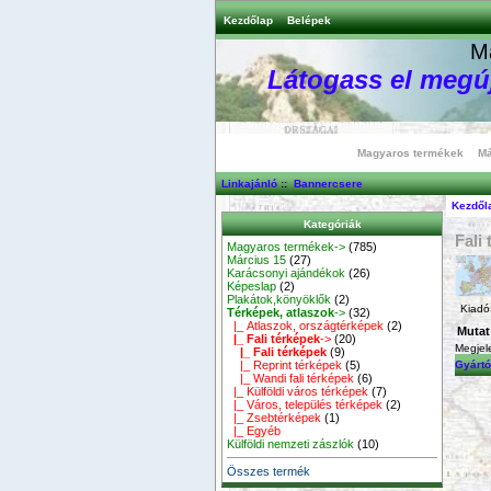
Kezdőlap
Belépek
M
Látogass el megúj
Magyaros termékek
Má
Linkajánló
::
Bannercsere
Kezdől
Kategóriák
Fali
Magyaros termékek->
(785)
Március 15
(27)
Karácsonyi ajándékok
(26)
Képeslap
(2)
Plakátok,könyöklők
(2)
Kiadó:
Térképek, atlaszok
->
(32)
|_ Atlaszok, országtérképek
(2)
Mutat
|_ Fali térképek
->
(20)
Megjel
|_ Fali térképek
(9)
|_ Reprint térképek
(5)
Gyártó
|_ Wandi fali térképek
(6)
|_ Külföldi város térképek
(7)
|_ Város, település térképek
(2)
|_ Zsebtérképek
(1)
|_ Egyéb
Külföldi nemzeti zászlók
(10)
Összes termék