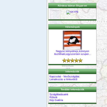
Kérdezz bátran Skype-on
Vélemények
Nagyon kényelmes,könnyen
tisztítható,egyszerűen szuper...
Információk
Kapcsolat - Vevőszolgálat
Leiratkozás a hírlevélről
További Információk
Szolgáltatásaink
Rólunk
Kép Galéria