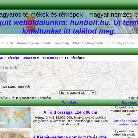
agyaros termékek és térképek - magyar nemzeti b
ult weboldalunkra: hunbolt.hu. Új term
kínaltunkat itt találod meg.
rcius 15
Karácsonyi ajándékok
Képeslap
Plakátok,könyöklők
Térképek, atlaszok
ap
::
Térképek, atlaszok
::
Fali térképek
:: Fali térképek
 térképek
 Nyír-Karta, Topográf
:
enítve
1
-tól
9
-ig (összesen
9
termék)
Talált 
Terméknév
Egységár
Új webáruházun
hunbolt.hu oldalon
A Föld országai 124 x 86 cm
el.
Méretarány: 1:35.000.000. Magyar nyelvű politikai
világtérkép. A kívánt tipust a "lehetőségek" közül kell
Átlépés a hunbol
kiválasztani!
webáruházb
Új webáruházun
hunbolt.hu oldalon
A Kárpát-medence domborzata és vizei
el.