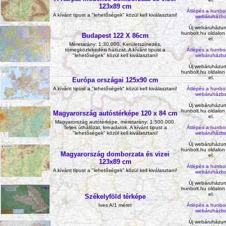
123x89 cm
Átlépés a hunbol
A kívánt tipust a "lehetőségek" közül kell kiválasztani!
webáruházb
Új webáruházun
hunbolt.hu oldalon
Budapest 122 X 86cm
el.
Méretarány: 1:30.000. Kerületszínezés,
tömegközlekedési hálózat. A kívánt tipust a
Átlépés a hunbol
"lehetőségek" közül kell kiválasztani!
webáruházb
Új webáruházun
hunbolt.hu oldalon
el.
Európa országai 125x90 cm
A kívánt tipust a "lehetőségek" közül kell kiválasztani!
Átlépés a hunbol
webáruházb
Új webáruházun
hunbolt.hu oldalon
Magyarország autóstérképe 120 x 84 cm
el.
Magyarország autótérképe, méretarány: 1:500.000.
Teljes úthálózat, km-adatok. A kívánt tipust a
Átlépés a hunbol
"lehetőségek" közül kell kiválasztani!
webáruházb
Új webáruházun
hunbolt.hu oldalon
Magyarország domborzata és vizei
el.
123x89 cm
Átlépés a hunbol
A kívánt tipust a "lehetőségek" közül kell kiválasztani!
webáruházb
Új webáruházun
hunbolt.hu oldalon
el.
Székelyföld térképe
Ives A/1 méret
Átlépés a hunbol
webáruházb
Új webáruházun