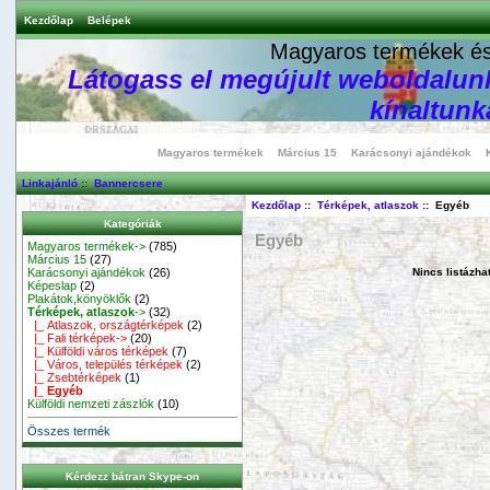
Kezdőlap
Belépek
Magyaros termékek és 
Látogass el megújult weboldalunk
kínaltunka
Magyaros termékek
Március 15
Karácsonyi ajándékok
Linkajánló
::
Bannercsere
Kezdőlap
::
Térképek, atlaszok
:: Egyéb
Kategóriák
Egyéb
Magyaros termékek->
(785)
Március 15
(27)
Karácsonyi ajándékok
(26)
Nincs listázha
Képeslap
(2)
Plakátok,könyöklők
(2)
Térképek, atlaszok
->
(32)
|_ Atlaszok, országtérképek
(2)
|_ Fali térképek->
(20)
|_ Külföldi város térképek
(7)
|_ Város, település térképek
(2)
|_ Zsebtérképek
(1)
|_ Egyéb
Külföldi nemzeti zászlók
(10)
Összes termék
Kérdezz bátran Skype-on