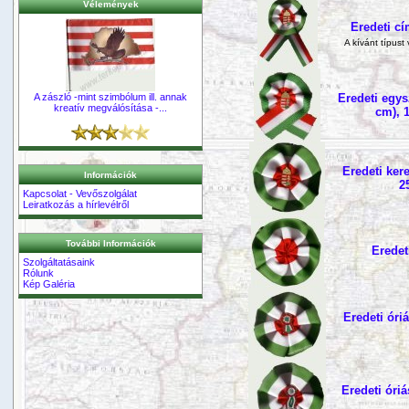
Vélemények
Eredeti cí
A kívánt típust
A zászló -mint szimbólum ill. annak
Eredeti egys
kreatív megválósítása -...
cm), 
Eredeti ker
Információk
2
Kapcsolat - Vevőszolgálat
Leiratkozás a hírlevélről
További Információk
Eredet
Szolgáltatásaink
Rólunk
Kép Galéria
Eredeti ór
Eredeti óri