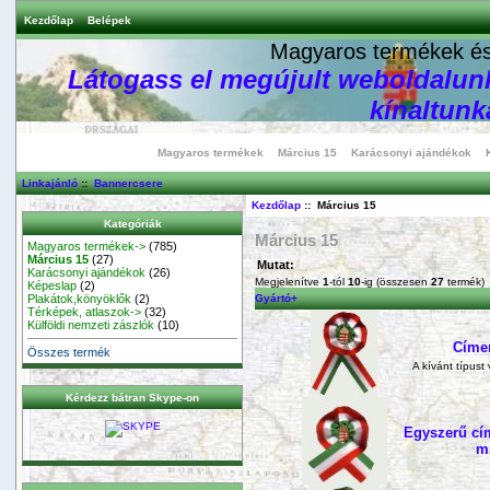
Kezdőlap
Belépek
Magyaros termékek és 
Látogass el megújult weboldalunk
kínaltunka
Magyaros termékek
Március 15
Karácsonyi ajándékok
Linkajánló
::
Bannercsere
Kezdőlap
:: Március 15
Kategóriák
Március 15
Magyaros termékek->
(785)
Március 15
(27)
Mutat:
Karácsonyi ajándékok
(26)
Megjelenítve
1
-tól
10
-ig (összesen
27
termék)
Képeslap
(2)
Plakátok,könyöklők
(2)
Gyártó+
Térképek, atlaszok->
(32)
Külföldi nemzeti zászlók
(10)
Címer
Összes termék
A kívánt típust
Kérdezz bátran Skype-on
Egyszerű cím
m