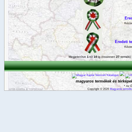
Ered
Kézzel
Eredeti t
Kézzel
Megjelenítve
1
-tól
10
-ig (összesen
27
termék)
magyaros termékek és térképek
* Az Ö
Copyright © 2026
Magyaros terméke