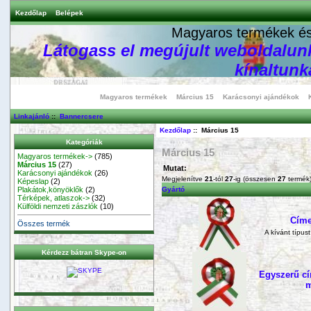
Kezdőlap
Belépek
Magyaros termékek és 
Látogass el megújult weboldalunk
kínaltunka
Magyaros termékek
Március 15
Karácsonyi ajándékok
Linkajánló
::
Bannercsere
Kezdőlap
:: Március 15
Kategóriák
Március 15
Magyaros termékek->
(785)
Március 15
(27)
Mutat:
Karácsonyi ajándékok
(26)
Megjelenítve
21
-tól
27
-ig (összesen
27
termék
Képeslap
(2)
Plakátok,könyöklők
(2)
Gyártó
Térképek, atlaszok->
(32)
Külföldi nemzeti zászlók
(10)
Címe
Összes termék
A kívánt típus
Kérdezz bátran Skype-on
Egyszerű cí
m