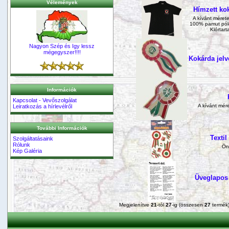
Vélemények
Hímzett kok
A kívánt mérete
100% pamut póló
Klórtar
Nagyon Szép és Igy lessz
mégegyszer!!!!
Kokárda jelv
Információk
Kapcsolat - Vevőszolgálat
A kívánt mére
Leiratkozás a hírlevélről
További Információk
Textil
Szolgáltatásaink
Rólunk
Önt
Kép Galéria
Üveglapos 
Megjelenítve
21
-tól
27
-ig (összesen
27
termék