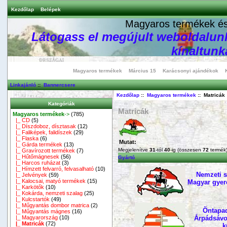
Kezdőlap
Belépek
Magyaros termékek és 
Látogass el megújult weboldalunk
kínaltunka
Magyaros termékek
Március 15
Karácsonyi ajándékok
Linkajánló
::
Bannercsere
Kezdőlap
::
Magyaros termékek
:: Matricák
Kategóriák
Matricák
Magyaros termékek
->
(785)
|_ CD
(5)
|_ Díszdoboz, dísztasak
(12)
|_ Faliképek, falidíszek
(29)
|_ Flaska
(6)
Mutat:
|_ Gárda termékek
(13)
Megjelenítve
31
-tól
40
-ig (összesen
72
termék
|_ Gravírozott termékek
(7)
|_ Hűtőmágnesek
(56)
Gyártó
|_ Harcos ruházat
(3)
|_ Hímzett felvarró, felvasalható
(10)
Nemzeti 
|_ Jelvények
(59)
|_ Kalocsai, matyó termékek
(15)
Magyar gyer
|_ Karkötők
(10)
|_ Kokárda, nemzeti szalag
(25)
|_ Kulcstartók
(49)
|_ Műgyantás dombor matrica
(2)
Öntapad
|_ Műgyantás mágnes
(16)
|_ Magyarország
(10)
Árpádsávos
|_ Matricák
(72)
k