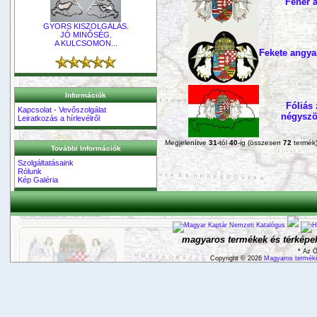
Fehér 
GYORS KISZOLGÁLÁS.
JÓ MINŐSÉG.
A KULCSOMON...
Fekete angya
Információk
Fóliás
Kapcsolat - Vevőszolgálat
négyszö
Leiratkozás a hírlevélről
Megjelenítve
31
-tól
40
-ig (összesen
72
termék
További Információk
Szolgáltatásaink
Rólunk
Kép Galéria
magyaros termékek és térképek
* Az Ö
Copyright © 2026
Magyaros terméke