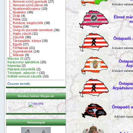
|_ Nemzeti színű gyertyák
(27)
A kívánt mérete
|_ Nemzeti színű párna
(4)
|_ Nyakkendőcsipesz
(10)
|_ Nyaklánc
(46)
|_ Órák
(4)
Ébred már
|_ Pólók
(11)
m
|_ Ruházat, kiegészítők
(38)
|_ Sapka
(14)
|_ Üveg és porcelán termékek
(36)
|_ Hajós zászló
(11)
|_ Zászlók
(96)
Öntapadó 
|_ Társasjáték, kártya
(18)
|_ Egyéb
(27)
|_ Férfiaknak
(21)
A kívánt mérete
|_ Gyerekeknek
(14)
|_ Nőknek
(9)
Március 15
(27)
Öntapad
Karácsonyi ajándékok
(26)
Árp
Képeslap
(2)
Plakátok,könyöklők
(2)
A kívánt mérete
Térképek, atlaszok->
(32)
Külföldi nemzeti zászlók
(10)
Öntapad
Összes termék
Árpádsávos
Kérdezz bátran Skype-on
Öntapadó a
A kívánt típu
Vélemények