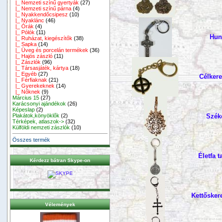
|_ Nemzeti színű gyertyák
(27)
|_ Nemzeti színű párna
(4)
|_ Nyakkendőcsipesz
(10)
|_ Nyaklánc
(46)
|_ Órák
(4)
|_ Pólók
(11)
Hun
|_ Ruházat, kiegészítők
(38)
|_ Sapka
(14)
|_ Üveg és porcelán termékek
(36)
|_ Hajós zászló
(11)
|_ Zászlók
(96)
|_ Társasjáték, kártya
(18)
|_ Egyéb
(27)
Célkere
|_ Férfiaknak
(21)
|_ Gyerekeknek
(14)
|_ Nőknek
(9)
Március 15
(27)
Karácsonyi ajándékok
(26)
Képeslap
(2)
Plakátok,könyöklők
(2)
Széke
Térképek, atlaszok->
(32)
Külföldi nemzeti zászlók
(10)
Összes termék
Életfa 
Kérdezz bátran Skype-on
Kettőskere
Vélemények