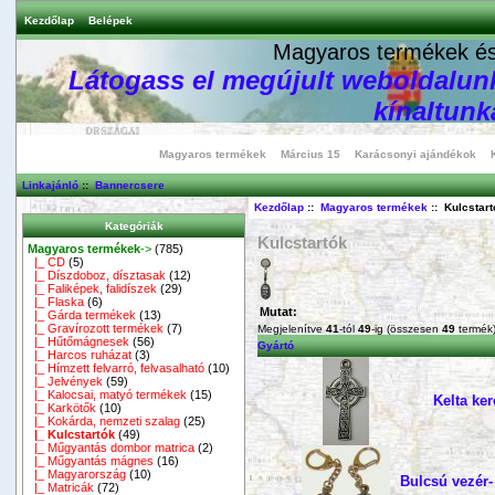
Kezdőlap
Belépek
Magyaros termékek és 
Látogass el megújult weboldalunk
kínaltunka
Magyaros termékek
Március 15
Karácsonyi ajándékok
Linkajánló
::
Bannercsere
Kezdőlap
::
Magyaros termékek
:: Kulcstart
Kategóriák
Kulcstartók
Magyaros termékek
->
(785)
|_ CD
(5)
|_ Díszdoboz, dísztasak
(12)
|_ Faliképek, falidíszek
(29)
|_ Flaska
(6)
Mutat:
|_ Gárda termékek
(13)
|_ Gravírozott termékek
(7)
Megjelenítve
41
-tól
49
-ig (összesen
49
termék
|_ Hűtőmágnesek
(56)
Gyártó
|_ Harcos ruházat
(3)
|_ Hímzett felvarró, felvasalható
(10)
|_ Jelvények
(59)
|_ Kalocsai, matyó termékek
(15)
Kelta ker
|_ Karkötők
(10)
|_ Kokárda, nemzeti szalag
(25)
|_ Kulcstartók
(49)
|_ Műgyantás dombor matrica
(2)
|_ Műgyantás mágnes
(16)
|_ Magyarország
(10)
Bulcsú vezér- 
|_ Matricák
(72)