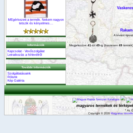
Vaskeres
MEgérkezett a termék. Nekem nagyon
tetszik és kényelmes....
Rakama
A kívánt tipus
Információk
Megjelenítve
41
-tól
49
-ig (összesen
49
termék
Kapcsolat - Vevőszolgálat
Leiratkozás a hírlevélről
További Információk
Szolgáltatásaink
Rólunk
Kép Galéria
magyaros termékek és térképek
* Az Ö
Copyright © 2026
Magyaros terméke