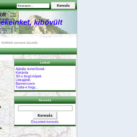
olt
ékeinket, kibővült
Külföldi nemzeti zászlók
Linkek
Ajánlás ismerősnek
Kokárda
3D-s forgó képek
Linkajánló
Bannercsere
Tudta-e hogy...
.
Keresés
t.
Összetett keresés
e.