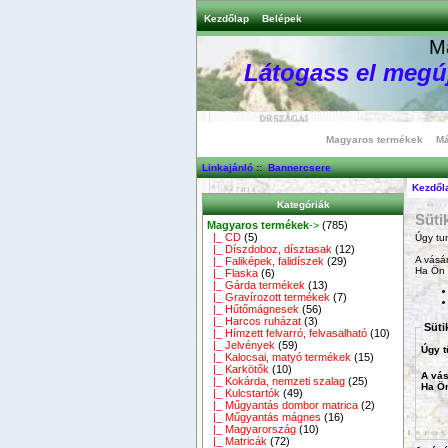
Kezdőlap
Belépek
M
Látogass el megúj
Magyaros termékek
Má
Linkajánló
::
Bannercsere
Kezdől
Kategóriák
Süti
Magyaros termékek
->
(785)
|_ CD
(5)
Úgy tu
|_ Díszdoboz, dísztasak
(12)
A vásá
|_ Faliképek, falidíszek
(29)
Ha Ön
|_ Flaska
(6)
|_ Gárda termékek
(13)
|_ Gravírozott termékek
(7)
|_ Hűtőmágnesek
(56)
|_ Harcos ruházat
(3)
Süti
|_ Hímzett felvarró, felvasalható
(10)
|_ Jelvények
(59)
Úgy t
|_ Kalocsai, matyó termékek
(15)
|_ Karkötők
(10)
A vás
|_ Kokárda, nemzeti szalag
(25)
Ha Ö
|_ Kulcstartók
(49)
|_ Műgyantás dombor matrica
(2)
|_ Műgyantás mágnes
(16)
|_ Magyarország
(10)
|_ Matricák
(72)