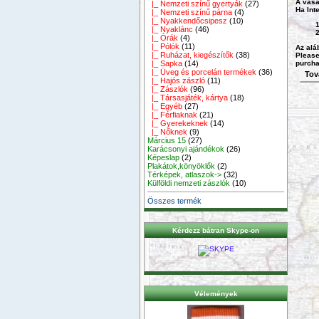
A vásá
|_ Nemzeti színű gyertyák
(27)
Ha
Int
|_ Nemzeti színű párna
(4)
|_ Nyakkendőcsipesz
(10)
|_ Nyaklánc
(46)
|_ Órák
(4)
|_ Pólók
(11)
Az alá
|_ Ruházat, kiegészítők
(38)
Please
purcha
|_ Sapka
(14)
|_ Üveg és porcelán termékek
(36)
Tov
|_ Hajós zászló
(11)
|_ Zászlók
(96)
|_ Társasjáték, kártya
(18)
|_ Egyéb
(27)
|_ Férfiaknak
(21)
|_ Gyerekeknek
(14)
|_ Nőknek
(9)
Március 15
(27)
Karácsonyi ajándékok
(26)
Képeslap
(2)
Plakátok,könyöklők
(2)
Térképek, atlaszok->
(32)
Külföldi nemzeti zászlók
(10)
Összes termék
Kérdezz bátran Skype-on
Vélemények