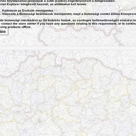
rlás folytatásához javasoljuk a sütik (cookie) engedélyezését a böngészőben.
ernet Explorer
böngészőt használ, az alábbiakat kell tennie:
Kattintson az Eszkzök menüpontra
Válassza a Biztonsági beállátások menüpontot, majd a biztonsági szintet állítsa Közepesr
bbi biztonsági intézkedést az Ön érdekén hoztuk, az esetleges kellemetlenségért elnézést k
 contact the store owner if you have any questions relating to this requirement, or to contin
sing products offline.
ább