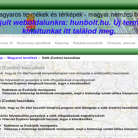
agyaros termékek és térképek - magyar nemzeti b
ult weboldalunkra: hunbolt.hu. Új term
kínaltunkat itt találod meg.
rcius 15
Karácsonyi ajándékok
Képeslap
Plakátok,könyöklők
Térképek, atlaszok
ap
::
Magyaros termékek
:: Sütik (Cookie) használata
k (Cookie) használata
nik, hogy az Ön által használt böngészőprogram nem támogatja a sütik(cookie) használatát.
rlás folytatásához,javasoljuk a sütik elfogadásának engedélyezését
 >
Internet Explorer
böngészőt használ, tegye a következőket:
Kattintson az Eszközök menüpontra
Válassza a biztonsági beállátások menüpontot, majd a biztonsági szintet állítsa közepesre
k (Cookie) használata
űnik, hogy az Ön által használt böngészĹprogram nem támogatja a sütik (cookie) használatá
árlás folytatásához,javasoljuk a sütik elfogadásának engedélyezését
n >
Internet Explorer
böngészőt használ, tegye a következőket:
Kattintson az Eszközök menüpontra
Válassza a biztonsági beállátások menüpontot, majd a biztonsági szintet állítsa közepesr