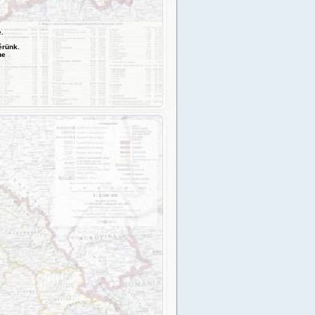
e.
érünk.
ue